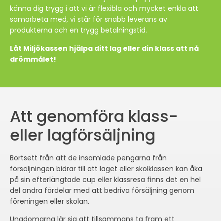
känna dig trygg i att vi är flexibla och mycket enkla att
samarbeta med, vi står för snabb leverans av
produkterna och en trygg betalningstid.
Låt Miljökassen hjälpa ditt lag eller din klass att nå
drömmålet!
Att genomföra klass-
eller lagförsäljning
Bortsett från att de insamlade pengarna från
försäljningen bidrar till att laget eller skolklassen kan åka
på sin efterlängtade cup eller klassresa finns det en hel
del andra fördelar med att bedriva försäljning genom
föreningen eller skolan.
Ungdomarna lär sig att tillsammans ta fram ett