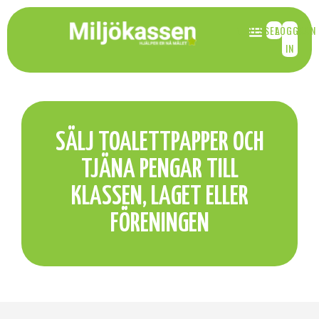
INTRESSEANMÄLAN
LOGGA
IN
PRODUKTER & FÖRTJÄNST
KOMMA IGÅNG
FRÅGOR & SVAR
SÄLJ TOALETTPAPPER OCH
TJÄNA PENGAR TILL
KLASSEN, LAGET ELLER
FÖRENINGEN