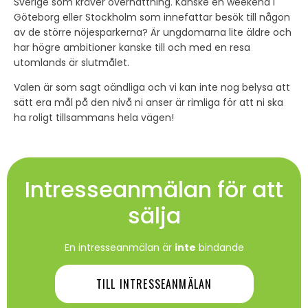
Sverige som kräver övernattning. Kanske en weekend i
Göteborg eller Stockholm som innefattar besök till någon
av de större nöjesparkerna? Är ungdomarna lite äldre och
har högre ambitioner kanske till och med en resa
utomlands är slutmålet.
Valen är som sagt oändliga och vi kan inte nog belysa att
sätt era mål på den nivå ni anser är rimliga för att ni ska
ha roligt tillsammans hela vägen!
Intresseanmälan för att
sälja
En intresseanmälan är
inte
bindande
TILL INTRESSEANMÄLAN