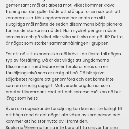
gemensamt mål att arbeta mot, vilket kommer kräva
träning när det gäller både att stå upp för sin sak och att
kompromissa. När ungdomarna har enats om sitt
slutgiltiga mål måste de sedan tillsammans börja planera
för hur de ska kunna nå det. Hur mycket pengar måste
samlas in och på vilket eller vilka sätt ska det gå till? Detta
är något som stärker sammanhållningen i gruppen.
För att nå sitt ekonomiska mål krävs i de flesta fall någon
typ av försäljning. Då är det viktigt att ungdomarna
tillsammans med ledare eller föräldrar enas om en
försäljningsnivå som är rimlig att nå. Då blir själva
säljarbetet roligare att genomföra och det känns inte
som en omöjlig uppgift. Motiverade ungdomar som
arbetar tillsammans mot ett och samma mål kan nå hur
långt som helst!
Även om uppsökande försäljning kan kännas lite läskigt till
att börja med är det något alla växer av som person och
kommer att ha stor nytta av i framtiden.
Spelarna/Eleverna lär sig inte bara att ta ansvar för sina