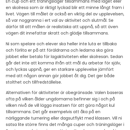
En cup och ett träningsläger tillsammans med laget eller
en skolresa som är riktigt lyckad blir ett minne långt fram i
livet. Vägen till målet är också en viktig del av upplevelsen,
så var noggranna i ert val av aktivitet och slutmål. Se
därför till att målen är realistiska att uppnå, så att även
vägen dit innefattar skratt och glädje tillsammans.
Ni som spelare och elever ska heller inte luta er tillbaka
och förlita er på att föräldrarna och ledarna ska göra
jobbet eller betala för lagaktiviteten eller skolresan. Sedan
går det inte att komma ifrån att mål du arbetar för själv,
och lyckas uppnå, ger en starkare upplevelse jämfört
med att någon annan gör jobbet åt dig. Det ger både
stolthet och tillfredställelse.
Alternativen för aktiviteter är obegränsade. Valen baseras
ofta på vilken ålder ungdomarna befinner sig i och på
vilken nivå de vill lägga insatsen för att göra något kul
tillsammans. Det går exempelvis att åka på en
närliggande turnering eller dagsutflykt med klassen. Vill ni
satsa lite större finns det många cuper och träningsläger i