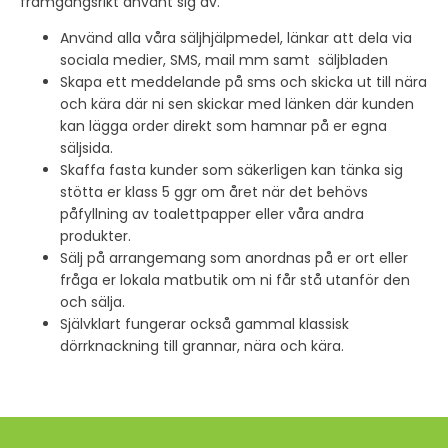
framgångsrikt använt sig av.
Använd alla våra säljhjälpmedel, länkar att dela via
sociala medier, SMS, mail mm samt säljbladen
Skapa ett meddelande på sms och skicka ut till nära
och kära där ni sen skickar med länken där kunden
kan lägga order direkt som hamnar på er egna
säljsida.
Skaffa fasta kunder som säkerligen kan tänka sig
stötta er klass 5 ggr om året när det behövs
påfyllning av toalettpapper eller våra andra
produkter.
Sälj på arrangemang som anordnas på er ort eller
fråga er lokala matbutik om ni får stå utanför den
och sälja.
Självklart fungerar också gammal klassisk
dörrknackning till grannar, nära och kära.