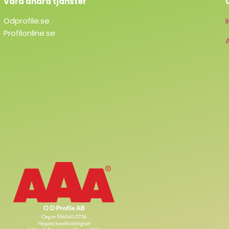
Våra andra tjänster
Odprofile.se
Profilonline.se
A