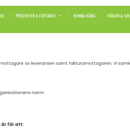
SS
PRODUKTER & FÖRTJÄNST
KOMMA IGÅNG
FRÅGOR & SVA
 mottagare av leveransen samt fakturamottagaren. Vi samlar 
rganisationens namn
r för att: